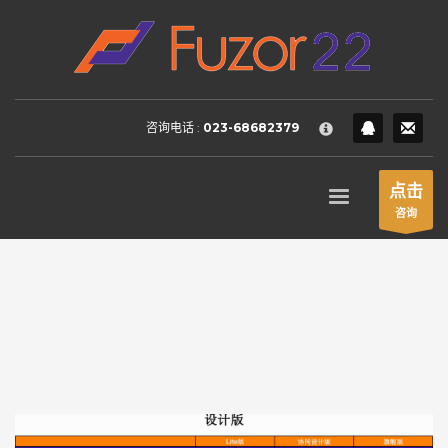
HOW TO SHOP
×
1
Login or create new account.
2
Review your order.
咨询电话 :
023-68682379
3
Payment &
FREE
shipment
If you still have problems, please let us know, by sending an
点击
email to support@website.com . Thank you!
咨询
SHOWROOM HOURS
Mon-Fri 9:00AM - 6:00AM
Sat - 9:00AM-5:00PM
Sundays by appointment only!