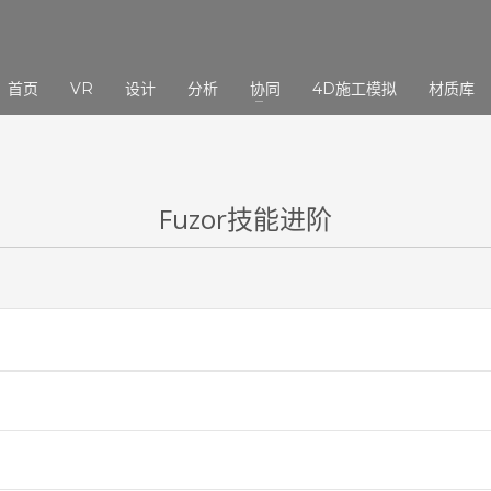
3
eview your order.
Payment &
FREE
shipmen
首页
VR
设计
分析
协同
4D施工模拟
材质库
ding an email to support@website.com . Thank you!
Fuzor技能进阶