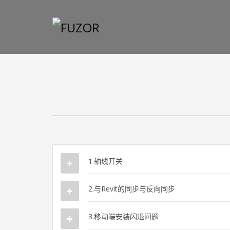
HOW TO SHOP
1
2
Login or create new account.
R
If you still have problems, please let us know, by sen
1.轴线开关
2.与Revit的同步与反向同步
3.移动端安装闪退问题