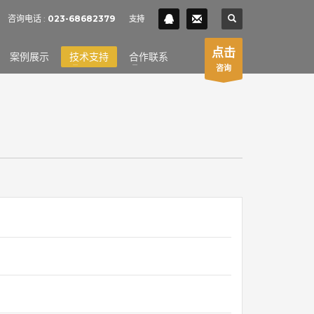
SHOWROOM HOURS
咨询电话 :
023-68682379
支持
×
Mon-Fri 9:00AM - 6:00AM
t
点击
案例展示
技术支持
合作联系
Sat - 9:00AM-5:00PM
咨询
Sundays by appointment only!