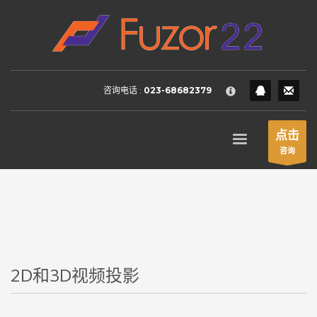
HOW TO SHOP
×
1
Login or create new account.
2
Review your order.
咨询电话 :
023-68682379
3
Payment &
FREE
shipment
If you still have problems, please let us know, by sending an
点击
email to support@website.com . Thank you!
咨询
SHOWROOM HOURS
Mon-Fri 9:00AM - 6:00AM
Sat - 9:00AM-5:00PM
Sundays by appointment only!
2D和3D视频投影