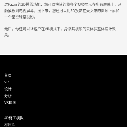
过Fuzor的2D投影功能，您可以快速的将多个视频显示在所有屏幕上，从
触摸板到电视屏幕。接下来，您还可以用3D投影在天文馆的圆顶上添加
一个星空球幕投影。
最后，你还可以让客户在VR模式下，身临其境般的去体验整体设计效
果。
首页
VR
设计
分析
VR协同
4D施工模拟
材质库