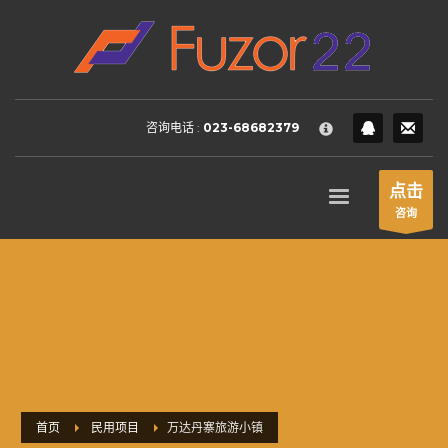
HOW TO SHOP
×
1
Login or create new account.
2
Review your order.
咨询电话 :
023-68682379
3
Payment &
FREE
shipment
If you still have problems, please let us know, by sending an
点击
email to support@website.com . Thank you!
咨询
SHOWROOM HOURS
Mon-Fri 9:00AM - 6:00AM
Sat - 9:00AM-5:00PM
Sundays by appointment only!
首页
民用项目
万达丹寨旅游小镇