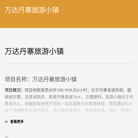
万达丹寨旅游小镇
万达丹寨旅游小镇
项目名称：万达丹寨旅游小镇
项目概况：
项目地距离贵州市169.1KM,约2小时；位于丹寨县城东侧，鼓
楼坡东麓，龙泉湖西岸，距离丹寨县城1km ，交通便利。旅游小镇位于丹
寨县中心，依据民族特色打造的一站式苗族文化旅游体验；项目通过引入
多个非物质文化遗产项目，进行集中性保护、传承和弘扬；同时，旅游小
镇是万达扶贫的重大创新，将项目打造贵州独特民族旅游名片的同时，增
加就业、带动丹寨周边地区长远脱贫。
BIM咨询服务内容：
年