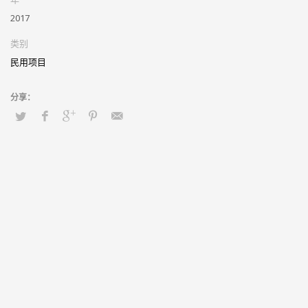
2017
景观小市政BIM综合协调
单体与总平景观BIM综合协调
类别
KTV、电影院BIM综合协调
民用项目
酒店BIM综合协调
利用BIM技术，实现老房屋还原
水位分析,重要位置视线分析
场地铺装模拟