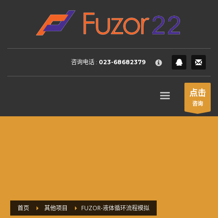
HOW TO SHOP
×
1
Login or create new account.
2
Review your order.
咨询电话 :
023-68682379
3
Payment &
FREE
shipment
If you still have problems, please let us know, by sending an
点击
email to support@website.com . Thank you!
咨询
SHOWROOM HOURS
Mon-Fri 9:00AM - 6:00AM
Sat - 9:00AM-5:00PM
Sundays by appointment only!
首页
其他项目
FUZOR-液体循环流程模拟