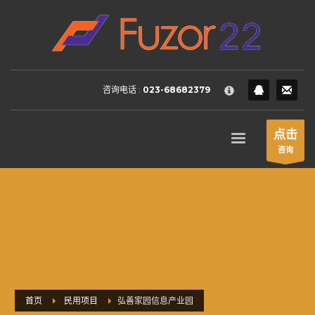
HOW TO SHOP
×
1
Login or create new account.
2
Review your order.
咨询电话 :
023-68682379
3
Payment &
FREE
shipment
If you still have problems, please let us know, by sending an
点击
email to support@website.com . Thank you!
咨询
SHOWROOM HOURS
Mon-Fri 9:00AM - 6:00AM
Sat - 9:00AM-5:00PM
Sundays by appointment only!
首页
民用项目
弘善家园信息产业园