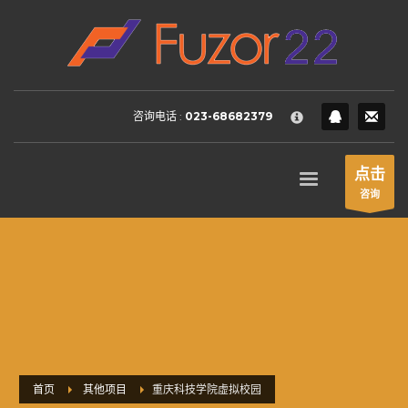
HOW TO SHOP
×
1
Login or create new account.
2
Review your order.
咨询电话 :
023-68682379
3
Payment &
FREE
shipment
If you still have problems, please let us know, by sending an
点击
email to support@website.com . Thank you!
咨询
SHOWROOM HOURS
Mon-Fri 9:00AM - 6:00AM
Sat - 9:00AM-5:00PM
Sundays by appointment only!
首页
其他项目
重庆科技学院虚拟校园