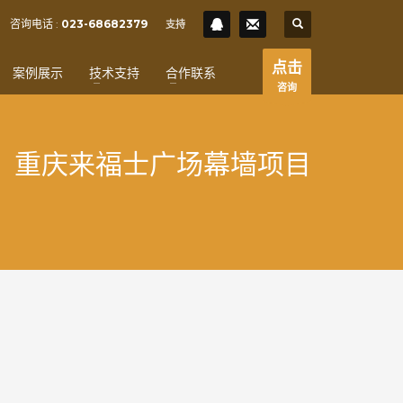
SHOWROOM HOURS
咨询电话 :
023-68682379
支持
×
Mon-Fri 9:00AM - 6:00AM
t
点击
案例展示
技术支持
合作联系
Sat - 9:00AM-5:00PM
咨询
Sundays by appointment only!
重庆来福士广场幕墙项目