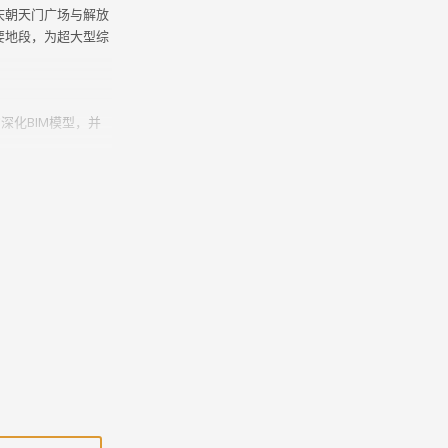
庆朝天门广场与解放
要地段，为超大型综
的深化BIM模型，并
流程中。
序模拟。
场管理。