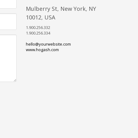
Mulberry St, New York, NY
10012, USA
1.900.256.332
1.900.256.334
hello@yourwebsite.com
www.hogash.com