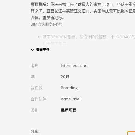
​项目概况
：重庆来福士是全球最大的来福士项目，坐落于重
碑之间，直面长江与嘉陵江交汇口，实属重庆无可比拟的显
合体，重庆新地标。
BIM咨询服务内容：
基于DP/CATIA系统，在设计阶段搭建一个LOOD400
用于施工指导。
​ 配合业主、总包将BIM工作流程融合到整个项目管理
利用Sychro进行4D施工模拟，负责节点进行施工工
​将Fuzor移动管理系统、3D扫描等技术应用与施工现
客户
Intermedia Inc.
年
2015
我们做
Branding
合作伙伴
Acme Pixel
类别
民用项目