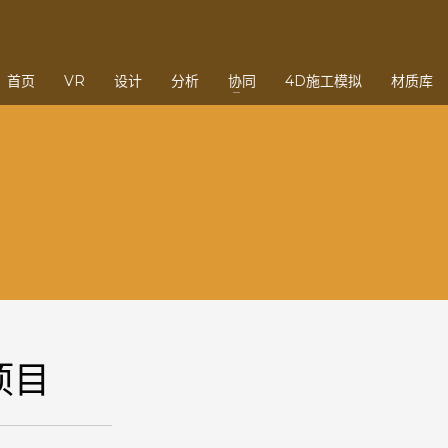
3
eview your order.
Payment &
FREE
shipmen
首页
VR
设计
分析
协同
4D施工模拟
材质库
ding an email to support@website.com . Thank you!
项目