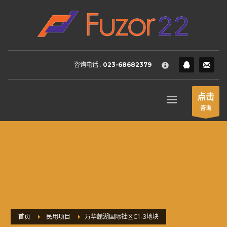
HOW TO SHOP
×
1
Login or create new account.
2
Review your order.
咨询电话 :
023-68682379
3
Payment &
FREE
shipment
If you still have problems, please let us know, by sending an
点击
email to support@website.com . Thank you!
咨询
SHOWROOM HOURS
Mon-Fri 9:00AM - 6:00AM
Sat - 9:00AM-5:00PM
Sundays by appointment only!
首页
民用项目
万华麓湖国际社区C1-3地块