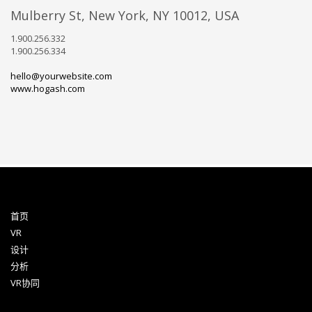
Mulberry St, New York, NY 10012, USA
1.900.256.332
1.900.256.334
hello@yourwebsite.com
www.hogash.com
首页
VR
设计
分析
VR协同