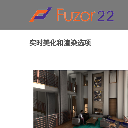
HOW TO SHOP
1
2
Login or create new account.
R
If you still have problems, please let us know, by sen
实时美化和渲染选项