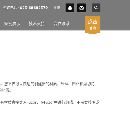
SHOWROOM HOURS
咨询电话 :
023-68682379
支持
×
Mon-Fri 9:00AM - 6:00AM
t
点击
案例展示
技术支持
合作联系
Sat - 9:00AM-5:00PM
咨询
Sundays by appointment only!
材质。您不仅可以快速的创建新的材质、纹理、凹凸和剪切特
的材质。
有材质直接导入Fuzor，在Fuzor中进行编辑，不需要移除或