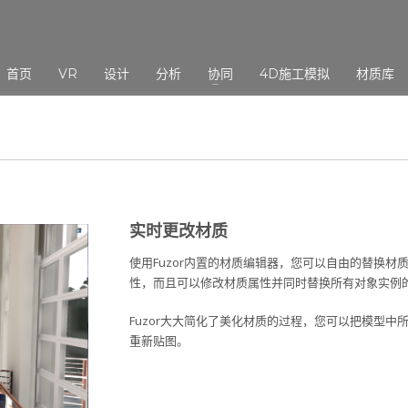
3
eview your order.
Payment &
FREE
shipmen
首页
VR
设计
分析
协同
4D施工模拟
材质库
ding an email to support@website.com . Thank you!
实时更改材质
使用Fuzor内置的材质编辑器，您可以自由的替换
性，而且可以修改材质属性并同时替换所有对象实例
Fuzor大大简化了美化材质的过程，您可以把模型中所
重新贴图。