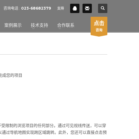
SHOWROOM HOURS
咨询电话 :
023-68682379
支持
×
Mon-Fri 9:00AM - 6:00AM
t
点击
案例展示
技术支持
合作联系
Sat - 9:00AM-5:00PM
咨询
Sundays by appointment only!
的完成您的项目
让您不受限制的浏览项目的任何部分。通过可见视线传送，可以穿
以通过导航地图实现跨区域跳转。此外，您还可以直接点击预