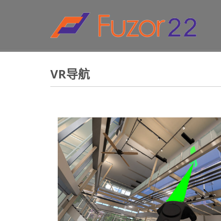
HOW TO SHOP
1
2
Login or create new account.
R
If you still have problems, please let us know, by sen
VR导航