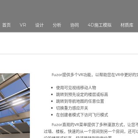
3
eview your order.
Payment &
FREE
shipmen
首页
VR
设计
分析
协同
4D施工模拟
材质库
ding an email to support@website.com . Thank you!
Fuzor提供多个VR功能，以帮助您在VR中更好
使用可见视线移动人物
跳转到预先设定的楼层或标高
跳转到导航地图的任意位置
切换重力感应开关
在创建者模式下访问飞行模式
Fuzor直观的VR菜单提供了多种漫游方式，
过墙、楼板，快速的从一个房间到另一个房间，还可