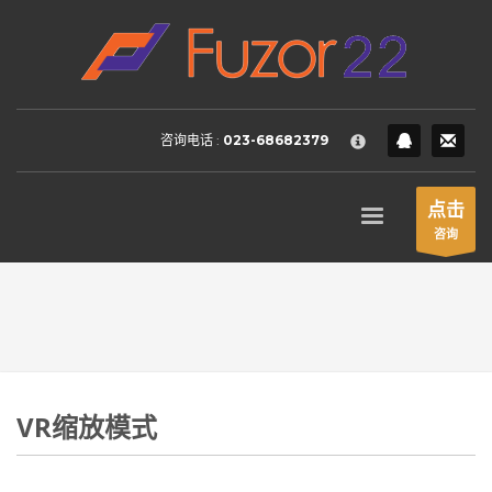
HOW TO SHOP
×
1
Login or create new account.
2
Review your order.
咨询电话 :
023-68682379
3
Payment &
FREE
shipment
If you still have problems, please let us know, by sending an
点击
email to support@website.com . Thank you!
咨询
SHOWROOM HOURS
Mon-Fri 9:00AM - 6:00AM
Sat - 9:00AM-5:00PM
Sundays by appointment only!
VR缩放模式