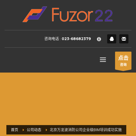
HOW TO SHOP
×
1
Login or create new account.
2
Review your order.
咨询电话 :
023-68682379
3
Payment &
FREE
shipment
If you still have problems, please let us know, by sending an
点击
email to support@website.com . Thank you!
咨询
SHOWROOM HOURS
Mon-Fri 9:00AM - 6:00AM
Sat - 9:00AM-5:00PM
Sundays by appointment only!
首页
公司动态
北京万龙波消防公司企业级BIM培训成功实施