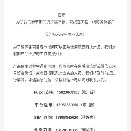
但是……..
为了我们春节期间仍步履不停、奋战在工程一线的各位客户
我们技术程序员不休息！
为了确保各项目春节期间可以正常使用筑云科技产品，我们对
假期产品维护的工作安排如下：
产品使用过程中遇到问题，您可随时在售后微信群或微信公众
号留言反馈，或者直接联系对应实施人员，我们将及时为您进
行解答。如遇紧急问题，请拨打运维电话随时联系我们。
Fuzor支持：15823068155（张 诚）
平 台 运 维：13983339081（陈 振）
BIM 咨 询：13983845020（蒋兴强）
北 京 项 目：13120139379（刘华庆）