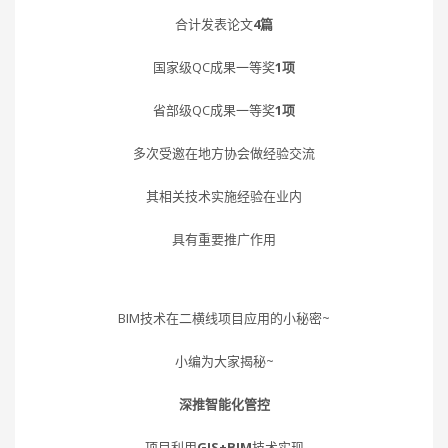
合计发表论文
4篇
国家级QC成果一等奖
1项
省部级QC成果一等奖
1项
多次受邀在地方协会做经验交流
其相关技术实施经验在业内
具有重要推广作用
BIM技术在二横线项目应用的小秘密~
小编为大家揭秘~
深推智能化管控
项目利用
GIS+BIM
技术实现