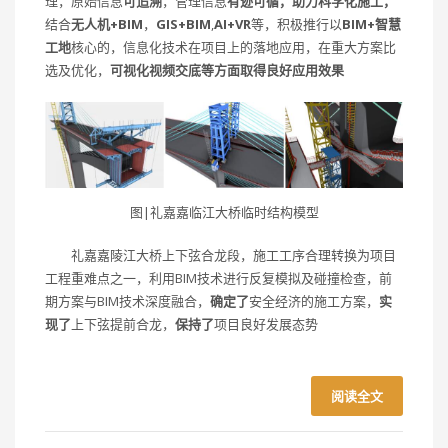
理，原始信息
可追溯
，管理信息
有迹可循，助力科学化施工，
结合
无人机+BIM
，
GIS+BIM
,
AI+VR
等，积极推行以
BIM+智慧
工地
核心的，信息化技术在项目上的落地应用，在重大方案比
选及优化，
可视化视频交底等方面取得良好应用效果
图|礼嘉嘉临江大桥临时结构模型
礼嘉嘉陵江大桥上下弦合龙段，施工工序合理转换为项目
工程重难点之一，利用BIM技术进行反复模拟及碰撞检查，前
期方案与BIM技术深度融合，
确定了
安全经济的施工方案，
实
现了
上下弦提前合龙，
保持了
项目良好发展态势
阅读全文