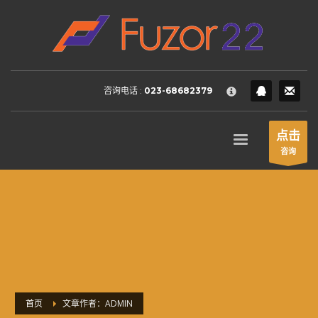
HOW TO SHOP
×
1
Login or create new account.
2
Review your order.
咨询电话 :
023-68682379
3
Payment &
FREE
shipment
If you still have problems, please let us know, by sending an
点击
email to support@website.com . Thank you!
咨询
SHOWROOM HOURS
Mon-Fri 9:00AM - 6:00AM
Sat - 9:00AM-5:00PM
Sundays by appointment only!
首页
文章作者：ADMIN