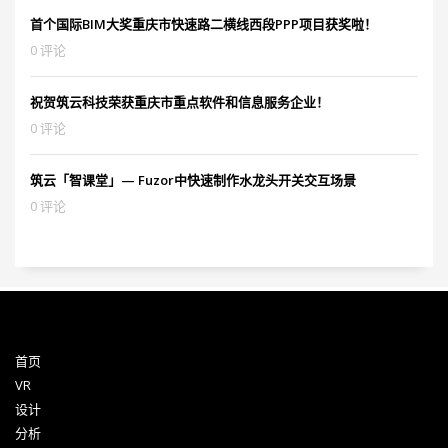
首个国际BIM大奖重庆市快速路二横线西段PPP项目获奖啦！
0 评论
祝贺筑云科技荣获重庆市重点软件和信息服务企业！
0 评论
筑云「智课堂」— Fuzor中快速制作水龙头开关交互场景
0 评论
首页
VR
设计
分析