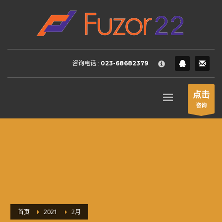
HOW TO SHOP
×
1
Login or create new account.
2
Review your order.
咨询电话 :
023-68682379
3
Payment &
FREE
shipment
If you still have problems, please let us know, by sending an
点击
email to support@website.com . Thank you!
咨询
SHOWROOM HOURS
Mon-Fri 9:00AM - 6:00AM
Sat - 9:00AM-5:00PM
Sundays by appointment only!
首页
2021
2月