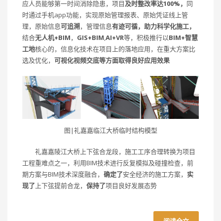
应人员能够第一时间消除隐患，项目
及时整改率达100%，
同
时通过手机app功能，实现原始管理报表、原始凭证线上管
理，原始信息
可追溯
，管理信息
有迹可循，助力科学化施工，
结合
无人机+BIM
，
GIS+BIM
,
AI+VR
等，积极推行以
BIM+智慧
工地
核心的，信息化技术在项目上的落地应用，在重大方案比
选及优化，
可视化视频交底等方面取得良好应用效果
图|礼嘉嘉临江大桥临时结构模型
礼嘉嘉陵江大桥上下弦合龙段，施工工序合理转换为项目
工程重难点之一，利用BIM技术进行反复模拟及碰撞检查，前
期方案与BIM技术深度融合，
确定了
安全经济的施工方案，
实
现了
上下弦提前合龙，
保持了
项目良好发展态势