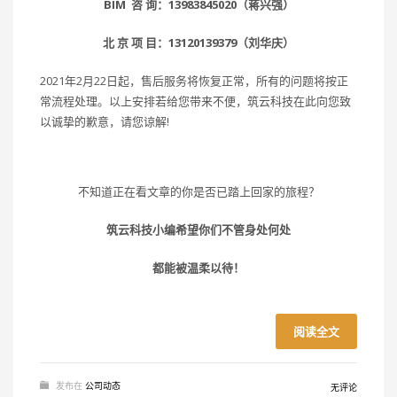
BIM 咨 询：13983845020（蒋兴强）
北 京 项 目：13120139379（刘华庆）
2021年2月22日起，售后服务将恢复正常，所有的问题将按正
常流程处理。以上安排若给您带来不便，筑云科技在此向您致
以诚挚的歉意，请您谅解!
不知道正在看文章的你是否已踏上回家的旅程？
筑云科技小编希望你们不管身处何处
都能被温柔以待！
阅读全文
发布在
公司动态
无评论