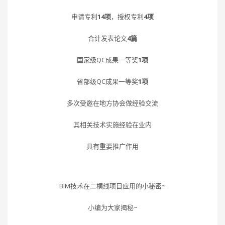
申请专利
14项
，授权专利
4项
合计发表论文
4篇
国家级QC成果一等奖
1项
省部级QC成果一等奖
1项
多次受邀在地方协会做经验交流
其相关技术实施经验在业内
具有重要推广作用
BIM技术在二横线项目应用的小秘密~
小编为大家揭秘~