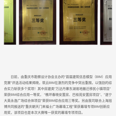
日前，由重庆市勘察设计协会主办的“首届建筑信息模型（BIM）应用
竞赛”评选活动结果揭晓，筑云BIM在激烈的竞争中突出重围，以强劲的综
合实力斩获多个奖项！其中房建类”万达丹寨东湖易地搬迁移民小镇项目”
荣获BIM综合应用一等奖， “樵坪春晓安置房、巴桂苑安置房项目”、”遂宁
大英永逸广场综合体项目”荣获BIM综合应用三等奖。另由我司联合上海旭
博共同报送的”重庆朝天门来福士广场幕墙工程”荣获幕墙专项BIM创新应
用奖，该项目也是本次大赛唯一获奖的幕墙专项项目。