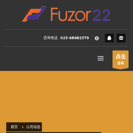
HOW TO SHOP
×
1
Login or create new account.
2
Review your order.
咨询电话 :
023-68682379
3
Payment &
FREE
shipment
If you still have problems, please let us know, by sending an
点击
email to support@website.com . Thank you!
咨询
SHOWROOM HOURS
Mon-Fri 9:00AM - 6:00AM
Sat - 9:00AM-5:00PM
Sundays by appointment only!
首页
公司动态