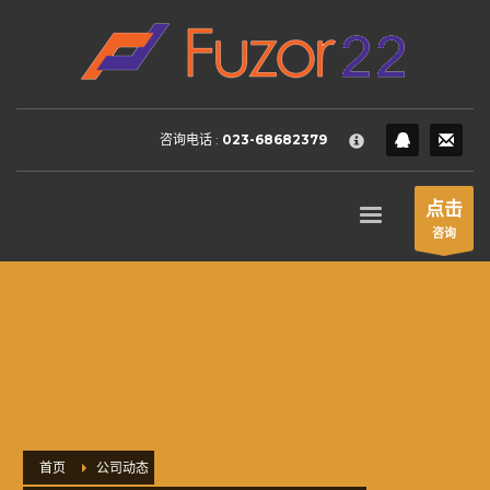
HOW TO SHOP
×
1
Login or create new account.
2
Review your order.
咨询电话 :
023-68682379
3
Payment &
FREE
shipment
If you still have problems, please let us know, by sending an
点击
email to support@website.com . Thank you!
咨询
SHOWROOM HOURS
Mon-Fri 9:00AM - 6:00AM
Sat - 9:00AM-5:00PM
Sundays by appointment only!
首页
公司动态