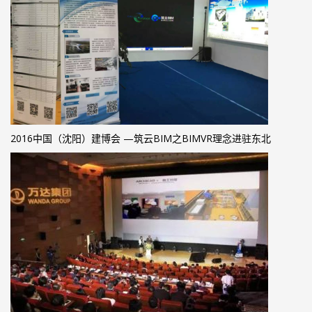
2016中国（沈阳）建博会 —筑云BIM之BIMVR理念进驻东北