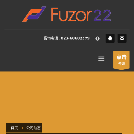
HOW TO SHOP
×
1
Login or create new account.
2
Review your order.
咨询电话 :
023-68682379
3
Payment &
FREE
shipment
If you still have problems, please let us know, by sending an
点击
email to support@website.com . Thank you!
咨询
SHOWROOM HOURS
Mon-Fri 9:00AM - 6:00AM
Sat - 9:00AM-5:00PM
Sundays by appointment only!
首页
公司动态