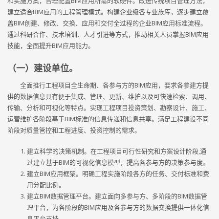
和实施方案，合理配置BIM应用所需的软硬件。改进传统项目管理方法，
建立适合BIM应用的工程管理模式。构建企业级各专业族库，逐步建立覆
盖BIM创建、修改、交换、应用和交付全过程的企业BIM应用标准流程。
通过科研合作、技术培训、人才引进等方式，推动相关人员掌握BIM应用
技能，全面提升BIM应用能力。
（一）建设单位。
全面推行工程项目全生命期、各参与方的BIM应用，要求各参建方提
供的数据信息具有便于集成、管理、更新、维护以及可快速检索、调用、
传输、分析和可视化等特点。实现工程项目投资策划、勘察设计、施工、
运营维护各阶段基于BIM标准的信息传递和信息共享。满足工程建设不同
阶段对质量管控和工程进度、投资控制的需求。
建立科学的决策机制。在工程项目可行性研究和方案设计阶段,通
过建立基于BIM的可视化信息模型，提高各参与方的决策参与度。
建立BIM应用框架。明确工程实施阶段各方的任务、交付标准和费
用分配比例。
建立BIM数据管理平台。建立面向多参与方、多阶段的BIM数据管
理平台，为各阶段的BIM应用及各参与方的数据交换提供一体化信
息平台支持。