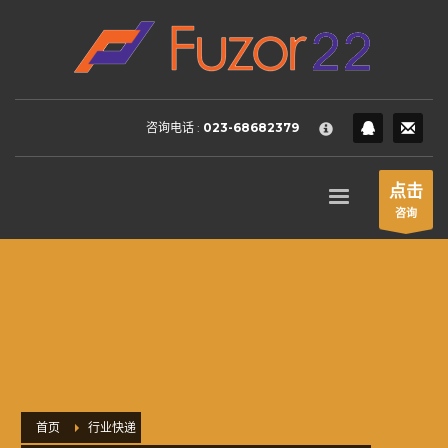
HOW TO SHOP
×
1
Login or create new account.
2
Review your order.
咨询电话 :
023-68682379
3
Payment &
FREE
shipment
If you still have problems, please let us know, by sending an
点击
email to support@website.com . Thank you!
咨询
SHOWROOM HOURS
Mon-Fri 9:00AM - 6:00AM
Sat - 9:00AM-5:00PM
Sundays by appointment only!
首页
行业快递