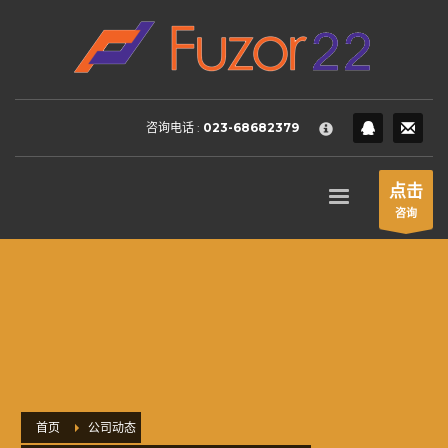
HOW TO SHOP
×
1
Login or create new account.
2
Review your order.
咨询电话 :
023-68682379
3
Payment &
FREE
shipment
If you still have problems, please let us know, by sending an
点击
email to support@website.com . Thank you!
咨询
SHOWROOM HOURS
Mon-Fri 9:00AM - 6:00AM
Sat - 9:00AM-5:00PM
Sundays by appointment only!
首页
公司动态