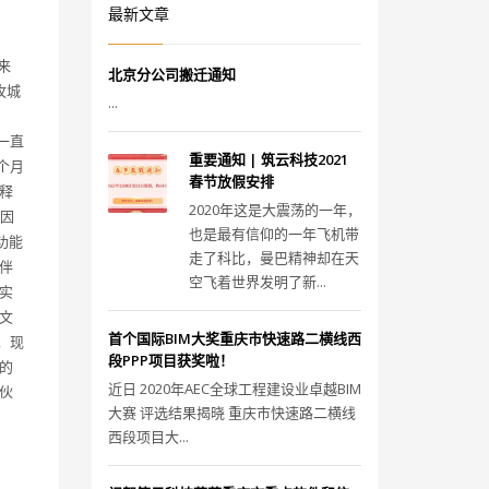
最新文章
出来
北京分公司搬迁通知
攻城
...
编一直
重要通知 | 筑云科技2021
半个月
春节放假安排
释
2020年这是大震荡的一年，
，因
也是最有信仰的一年飞机带
功能
走了科比，曼巴精神却在天
伴
空飞着世界发明了新...
实
文
首个国际BIM大奖重庆市快速路二横线西
介，现
段PPP项目获奖啦！
的
近日 2020年AEC全球工程建设业卓越BIM
伙
大赛 评选结果揭晓 重庆市快速路二横线
西段项目大...