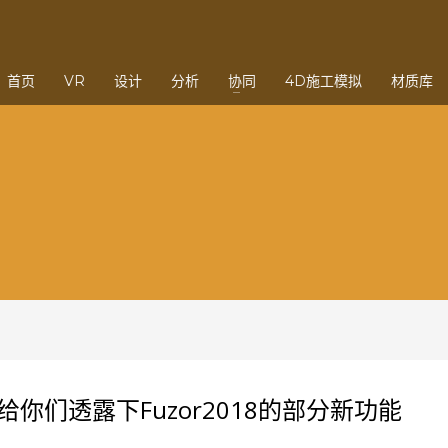
3
eview your order.
Payment &
FREE
shipmen
首页
VR
设计
分析
协同
4D施工模拟
材质库
ding an email to support@website.com . Thank you!
你们透露下Fuzor2018的部分新功能