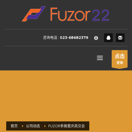
HOW TO SHOP
×
1
Login or create new account.
2
Review your order.
咨询电话 :
023-68682379
3
Payment &
FREE
shipment
If you still have problems, please let us know, by sending an
点击
email to support@website.com . Thank you!
咨询
SHOWROOM HOURS
Mon-Fri 9:00AM - 6:00AM
Sat - 9:00AM-5:00PM
Sundays by appointment only!
首页
公司动态
FUZOR参展重庆高交会