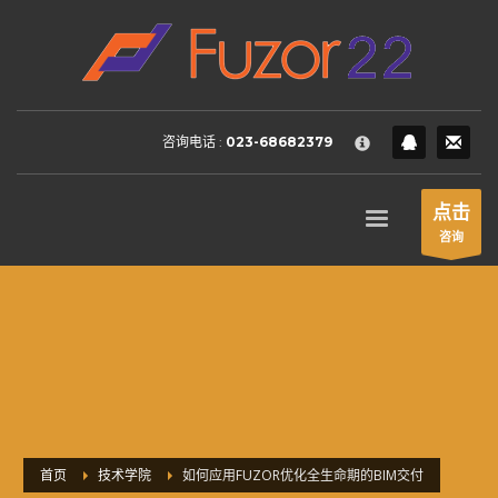
HOW TO SHOP
×
1
Login or create new account.
2
Review your order.
咨询电话 :
023-68682379
3
Payment &
FREE
shipment
If you still have problems, please let us know, by sending an
点击
email to support@website.com . Thank you!
咨询
SHOWROOM HOURS
Mon-Fri 9:00AM - 6:00AM
Sat - 9:00AM-5:00PM
Sundays by appointment only!
首页
技术学院
如何应用FUZOR优化全生命期的BIM交付