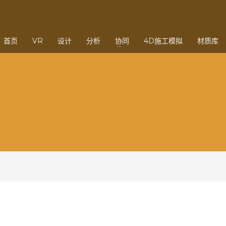
3
eview your order.
Payment &
FREE
shipmen
首页
VR
设计
分析
协同
4D施工模拟
材质库
ding an email to support@website.com . Thank you!