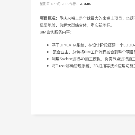
星期五, 07 8月 2015
作者：
ADMIN
​项目概况
：重庆来福士是全球最大的来福士项目，坐落
显要地段，为超大型综合体，重庆新地标。
BIM咨询服务内容：
基于DP/CATIA系统，在设计阶段搭建一个LOO
​ 配合业主、总包将BIM工作流程融合到整个项
利用Sychro进行4D施工模拟，负责节点进行施
​将Fuzor移动管理系统、3D扫描等技术应用与