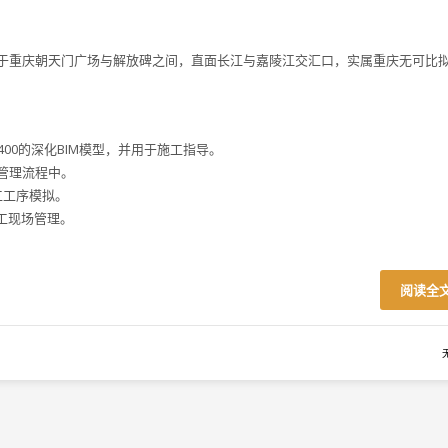
于重庆朝天门广场与解放碑之间，直面长江与嘉陵江交汇口，实属重庆无可比
D400的深化BIM模型，并用于施工指导。
目管理流程中。
工工序模拟。
施工现场管理。
阅读全