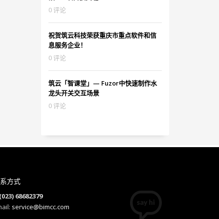
0 评论
祝贺筑云科技荣获重庆市重点软件和信
息服务企业！
0 评论
筑云「智课堂」— Fuzor中快速制作水
龙头开关交互场景
0 评论
系方式
(023) 68682379
ail:
service@bimcc.com