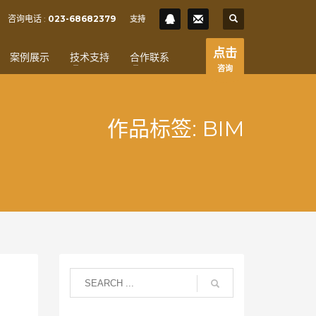
SHOWROOM HOURS
咨询电话 :
023-68682379
支持
×
Mon-Fri 9:00AM - 6:00AM
t
点击
案例展示
技术支持
合作联系
Sat - 9:00AM-5:00PM
咨询
Sundays by appointment only!
作品标签: BIM